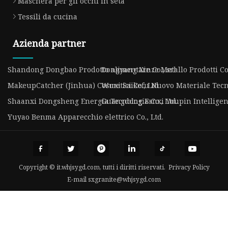
Maschera per gli occhi in seta
Tessili da cucina
Azienda partner
Shandong Dongbao Prodotto alimentare Co., srl
Dongyang Xinze Metallo Prodotti Co
MakeupCatcher (Jinhua) Cosmetici Co., Ltd
Wuxi Saikefu Nuovo Materiale Tecno
Shaanxi Dongsheng Energia Tecnologia Co., Ltd.
Guangdong Fanxi Youpin Intelligent
Yuyao Benma Apparecchio elettrico Co., Ltd.
Copyright © it.whjsygd.com, tutti i diritti riservati.
Privacy Policy
E-mail
sxgranite@whjsygd.com