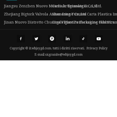
Jiangsu Zenzhen Nuovo Materiale Tecnologia Co., Ltd.
Carlo Artigianato Co., Ltd
Zhejiang Bigtork Valvola Automazione Co,.Ltd
Shandong Yuxuan Carta Plastica Imb
Jinan Nuovo Distretto Chuangda Plastica Packaging Fabbrica
Cina Vigore Perforazione Olio Stru
Copyright © it.whjsygd.com, tutti i diritti riservati.
Privacy Policy
E-mail
sxgranite@whjsygd.com